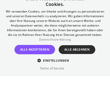
Cookies.
U8:
Boddinstraße
ENGLISH
Fahrradständer:
Wir verwenden Cookies, um Inhalte und Anzeigen zu personalisieren
vor dem Kinoeingang
und unseren Datenverkehr zu analysieren. Wir geben Informationen
GERMAN
über Ihre Nutzung unserer Website auch an unsere Werbe- und
Telefon (Gästeservice)
Analysepartner weiter, die diese möglicherweise mit anderen
030 322 931 322
Informationen kombinieren, die Sie ihnen bereitgestellt haben oder
die sie im Rahmen Ihrer Nutzung ihrer Dienste gesammelt haben.
Datenschutzerklärung
ALLE AKZEPTIEREN
ALLE ABLEHNEN
Profil
EINSTELLUNGEN
Mitten im lebendigen Neukölln hat das Rollberg
Terms of Service
Geschichte
seit 2010 seine ganz eigene Identität gefunden:
Als Berlins führendes Originalversions-Kino zeigt
Aus kinohistorischer Sicht hat das Rollberg ein
es mit kristallklarer Laserprojektion alles von
Barrierefreiheit
Bedingt zugänglich
großes Erbe angetreten. 1927 wurde hier mit
internationaler Filmkunst bis zu anspruchsvollen
dem Mercedes Palast das damals größte
Foyer:
Hollywood-Produktionen.
Ebenerdig zugänglich.
Filmtheater mit 2.500 Plätzen eröffnet, dass der
Nicht-englischsprachige Filme bekommen
Toiletten:
Ebenerdig zugänglich und rollstuhlgerecht.