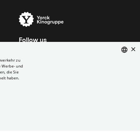
Follow us
×
nverkehr zu
e Werbe- und
ENGLISH
n, die Sie
GERMAN
melt haben.
Vertrag kündigen
Datenschutz
Cookies