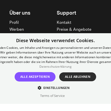
Über uns
Support
Profil
Kontakt
Werben
Preise & Angebote
Mieten
Hilfebereich
Diese Webseite verwendet Cookies.
Yorcker
Mitgliedschaft
den Cookies, um Inhalte und Anzeigen zu personalisieren und unseren Date
Jobs
Barrierefreiheit
. Wir geben Informationen über Ihre Nutzung unserer Website auch an unser
rtner weiter, die diese möglicherweise mit anderen Informationen kombiniere
Kino für Schulen
Widerruf erklären
itgestellt haben oder die sie im Rahmen Ihrer Nutzung ihrer Dienste gesam
Datenschutzerklärung
Alle zeigen
Alle zeigen
ALLE AKZEPTIEREN
ALLE ABLEHNEN
EINSTELLUNGEN
Terms of Service
Impressum
AGB