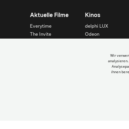
Aktuelle Filme
Kinos
Everytime
delphi LUX
The Invite
Odeon
Die Odyssee
Filmtheater am
Friedrichshain
Spider-Man: Brand New
Wir verwen
Day
Passage
analysieren
Nightborn
Rollberg
Analysepa
ihnen bere
Der Klang der Stradivari
Kant Kino
Alle zeigen
Alle zeigen
© Yorck-Kino GmbH
Mein Yorck Konto | Yorck Kinos Berlin