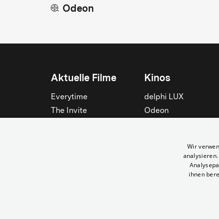
Odeon
Aktuelle Filme
Kinos
Everytime
delphi LUX
The Invite
Odeon
Die Odyssee
Filmtheater am
Friedrichshain
Spider-Man: Brand New
Wir verwen
Day
Passage
analysieren
Nightborn
Rollberg
Analysepa
ihnen bere
Der Klang der Stradivari
Kant Kino
Alle zeigen
Alle zeigen