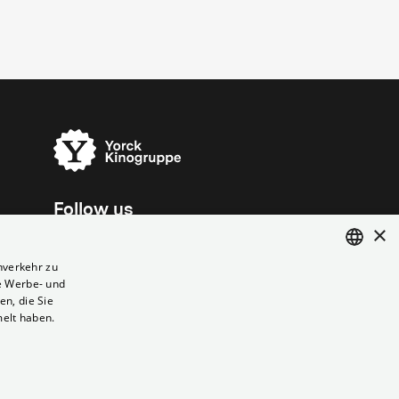
Follow us
×
nverkehr zu
e Werbe- und
ENGLISH
n, die Sie
GERMAN
melt haben.