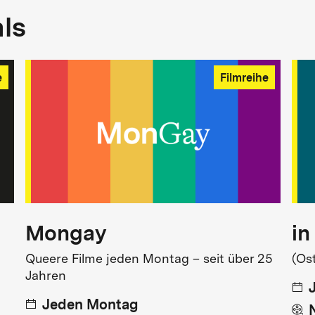
als
e
Filmreihe
Mongay
in
Queere Filme jeden Montag – seit über 25
(Os
Jahren
Jeden Montag