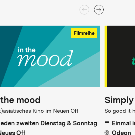
Filmreihe
 the mood
Simply
t)asiatisches Kino im Neuen Off
So good it 
Jeden zweiten Dienstag & Sonntag
Einmal 
Neues Off
Odeon