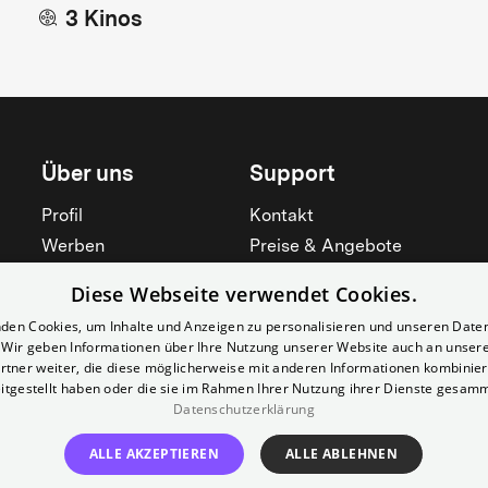
3 Kinos
Über uns
Support
Profil
Kontakt
Werben
Preise & Angebote
Mieten
Hilfebereich
Diese Webseite verwendet Cookies.
Yorcker
Mitgliedschaft
den Cookies, um Inhalte und Anzeigen zu personalisieren und unseren Date
Jobs
Barrierefreiheit
. Wir geben Informationen über Ihre Nutzung unserer Website auch an unser
rtner weiter, die diese möglicherweise mit anderen Informationen kombiniere
Kino für Schulen
Widerruf erklären
itgestellt haben oder die sie im Rahmen Ihrer Nutzung ihrer Dienste gesam
Datenschutzerklärung
Alle zeigen
Alle zeigen
ALLE AKZEPTIEREN
ALLE ABLEHNEN