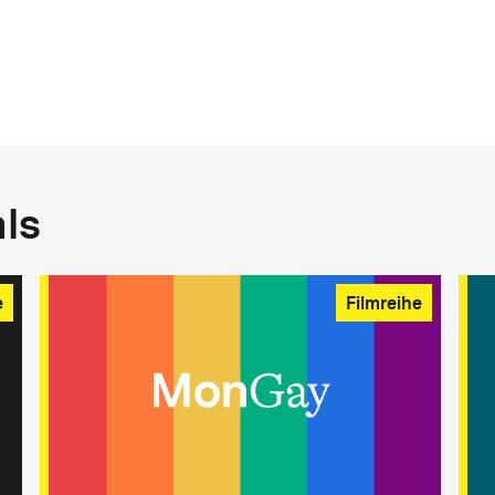
als
e
Filmreihe