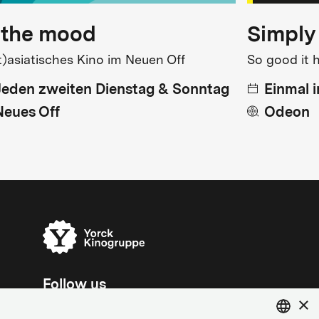
 the mood
Simply
t)asiatisches Kino im Neuen Off
So good it 
Jeden zweiten Dienstag & Sonntag
Einmal 
Neues Off
Odeon
Follow us
×