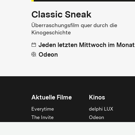
Classic Sneak
Überraschungsfilm quer durch die
Kinogeschichte
Jeden letzten Mittwoch im Monat
Odeon
Aktuelle Filme
Kinos
Everytime
delphi LUX
The Invite
Odeon
Die Odyssee
Filmtheater am
Friedrichshain
Spider-Man: Brand New