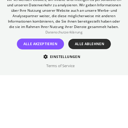
und unseren Datenverkehr zu analysieren. Wir geben Informationen
Heißer Sommer
GERMAN
über Ihre Nutzung unserer Website auch an unsere Werbe- und
Analysepartner weiter, die diese möglicherweise mit anderen
Informationen kombinieren, die Sie ihnen bereitgestellt haben oder
DDR-Sommermusical mit Chris Doerk und Frank Schöbel
die sie im Rahmen Ihrer Nutzung ihrer Dienste gesammelt haben.
Datenschutzerklärung
TICKETS
ALLE AKZEPTIEREN
ALLE ABLEHNEN
EINSTELLUNGEN
Terms of Service
Sonntag
,
16.08.2026
11:00
Kino International
OmeU