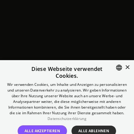
×
Diese Webseite verwendet
Cookies.
ENGLISH
Wir verwenden Cookies, um Inhalte und Anzeigen zu personalisieren
und unseren Datenverkehr zu analysieren. Wir geben Informationen
Simply the Worst?
GERMAN
über Ihre Nutzung unserer Website auch an unsere Werbe- und
Analysepartner weiter, die diese möglicherweise mit anderen
Informationen kombinieren, die Sie ihnen bereitgestellt haben oder
So good it hurts
die sie im Rahmen Ihrer Nutzung ihrer Dienste gesammelt haben.
Datenschutzerklärung
TICKETS
ALLE AKZEPTIEREN
ALLE ABLEHNEN