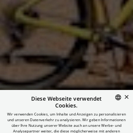
×
Diese Webseite verwendet
Special Screening:
Cookies.
ENGLISH
Wir verwenden Cookies, um Inhalte und Anzeigen zu personalisieren
Same Sun – Mit dem
und unseren Datenverkehr zu analysieren. Wir geben Informationen
GERMAN
über Ihre Nutzung unserer Website auch an unsere Werbe- und
Analysepartner weiter, die diese möglicherweise mit anderen