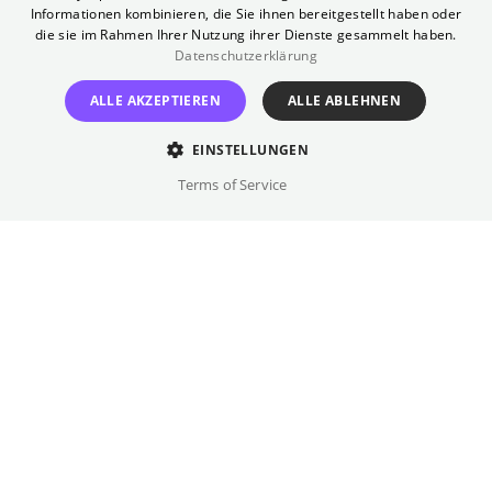
Fahrrad durch
Informationen kombinieren, die Sie ihnen bereitgestellt haben oder
die sie im Rahmen Ihrer Nutzung ihrer Dienste gesammelt haben.
Afrika
Datenschutzerklärung
ALLE AKZEPTIEREN
ALLE ABLEHNEN
In Anwesenheit der Protagonistin Wiebke Lühmann
EINSTELLUNGEN
Terms of Service
Montag
,
13.07.2026
ARTE Sommerkino Kulturforum
Die Dokumentation SAME SUN begleitet
Wiebke Lühmann – Abenteurerin,
Radreisende und prägende Persönlichkeit
der Bikepacking-Szene – auf ihrer bisher