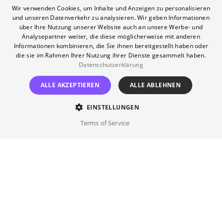
ENGLISH
Wir verwenden Cookies, um Inhalte und Anzeigen zu personalisieren
und unseren Datenverkehr zu analysieren. Wir geben Informationen
GERMAN
über Ihre Nutzung unserer Website auch an unsere Werbe- und
Special Screening:
Analysepartner weiter, die diese möglicherweise mit anderen
Informationen kombinieren, die Sie ihnen bereitgestellt haben oder
die sie im Rahmen Ihrer Nutzung ihrer Dienste gesammelt haben.
To my Sisters
Datenschutzerklärung
ALLE AKZEPTIEREN
ALLE ABLEHNEN
In Anwesenheit des Regisseurs Faek Falak
EINSTELLUNGEN
Terms of Service
Freitag
,
24.07.2026
delphi LUX
TO MY SISTERS erzählt die Geschichten