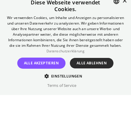
×
Surf Film Nacht:
Diese Webseite verwendet
Cookies.
Kingdom of the
ENGLISH
Wir verwenden Cookies, um Inhalte und Anzeigen zu personalisieren
und unseren Datenverkehr zu analysieren. Wir geben Informationen
GERMAN
Evening + We the
über Ihre Nutzung unserer Website auch an unsere Werbe- und
Analysepartner weiter, die diese möglicherweise mit anderen
Informationen kombinieren, die Sie ihnen bereitgestellt haben oder
Surfers
die sie im Rahmen Ihrer Nutzung ihrer Dienste gesammelt haben.
Datenschutzerklärung
African Double Feature: Kreativer Wahnsinn und
ALLE AKZEPTIEREN
ALLE ABLEHNEN
unglaubliches Surfen
EINSTELLUNGEN
Terms of Service
Mittwoch
,
15.07.2026
ARTE Sommerkino Kulturforum