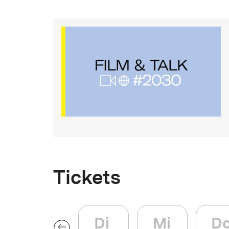
Besetzung
.
-
Originaltitel
Kingdom of the Evening + We the Surfers
1
Tickets
Di
Mi
D