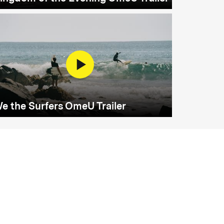
e the Surfers OmeU Trailer