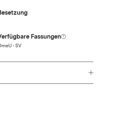
Besetzung
Verfügbare Fassungen
OmeU • SV
Jahr
2025
Genre
urffilm