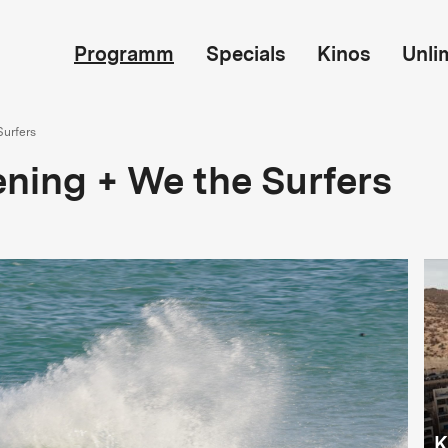
Programm
Specials
Kinos
Unli
Surfers
ning + We the Surfers
K