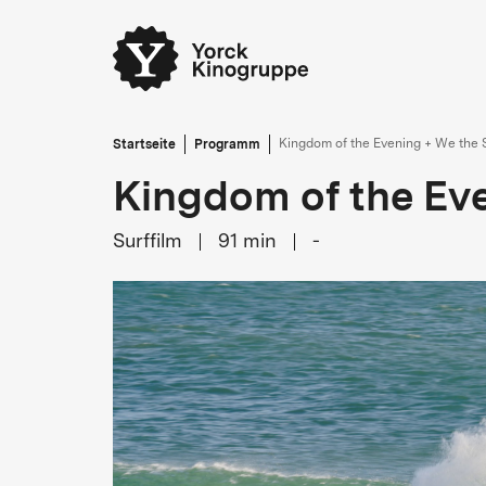
Startseite
Programm
Kingdom of the Evening + We the 
Kingdom of the Eve
Surffilm
91
min
-