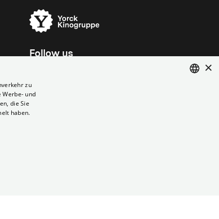
Follow us
×
nverkehr zu
e Werbe- und
ENGLISH
n, die Sie
GERMAN
melt haben.
Vertrag kündigen
Datenschutz
Cookies