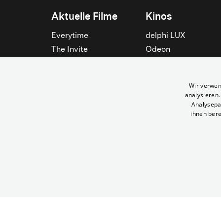
Aktuelle Filme
Kinos
Everytime
delphi LUX
The Invite
Odeon
Die Odyssee
Filmtheater am
Friedrichshain
Spider-Man: Brand New
Wir verwen
Day
Passage
analysieren
Nightborn
Rollberg
Analysepa
ihnen bere
Der Klang der Stradivari
Kant Kino
Alle zeigen
Alle zeigen
© Yorck-Kino GmbH
Kingdom of the Evening + We the Surfers | Yorck Kinos Berlin