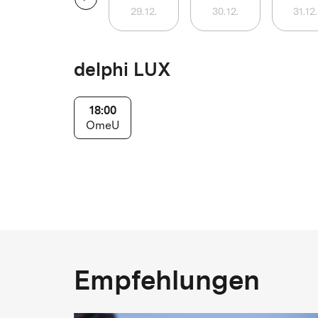
29
.
12
.
30
.
12
.
31
.
12
.
delphi LUX
18:00
OmeU
Empfehlungen