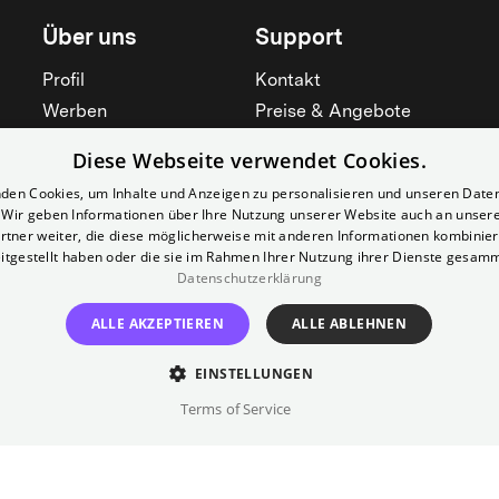
Über uns
Support
Profil
Kontakt
Werben
Preise & Angebote
Mieten
Hilfebereich
Diese Webseite verwendet Cookies.
Yorcker
Mitgliedschaft
den Cookies, um Inhalte und Anzeigen zu personalisieren und unseren Date
Jobs
Barrierefreiheit
. Wir geben Informationen über Ihre Nutzung unserer Website auch an unser
rtner weiter, die diese möglicherweise mit anderen Informationen kombiniere
Kino für Schulen
Widerruf erklären
itgestellt haben oder die sie im Rahmen Ihrer Nutzung ihrer Dienste gesam
Datenschutzerklärung
Alle zeigen
Alle zeigen
ALLE AKZEPTIEREN
ALLE ABLEHNEN
EINSTELLUNGEN
Terms of Service
Impressum
AGB