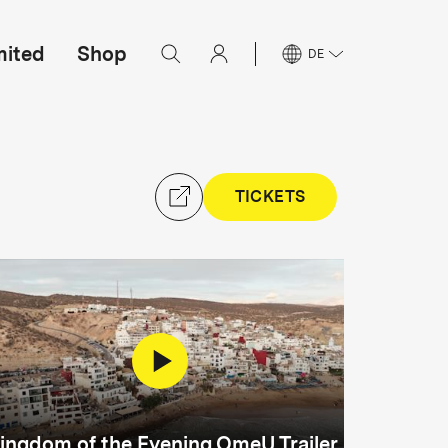
mited
Shop
DE
TICKETS
ingdom of the Evening OmeU Trailer