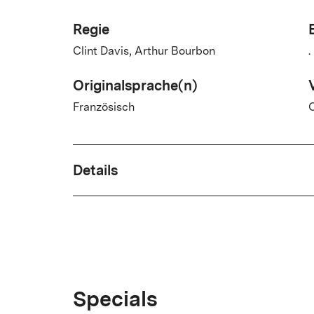
Regie
Clint Davis, Arthur Bourbon
.
Originalsprache(n)
Französisch
Details
Drehbuch
.
Land
Specials
France
S