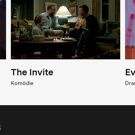
The Invite
Ev
Komödie
Dr
s