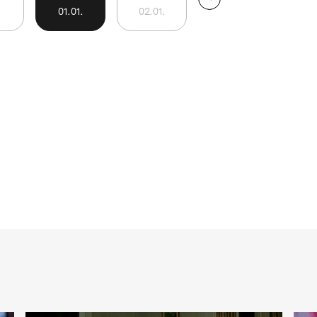
01
.
01
.
02
.
01
.