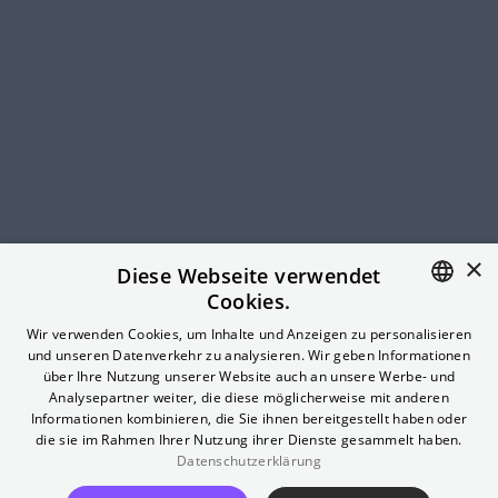
×
Diese Webseite verwendet
Cookies.
ENGLISH
Wir verwenden Cookies, um Inhalte und Anzeigen zu personalisieren
und unseren Datenverkehr zu analysieren. Wir geben Informationen
GERMAN
über Ihre Nutzung unserer Website auch an unsere Werbe- und
Analysepartner weiter, die diese möglicherweise mit anderen
Informationen kombinieren, die Sie ihnen bereitgestellt haben oder
die sie im Rahmen Ihrer Nutzung ihrer Dienste gesammelt haben.
Filmreihe #2030
Datenschutzerklärung