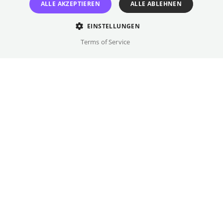
ALLE AKZEPTIEREN
ALLE ABLEHNEN
UN-Nachhaltigkeitsziele treffen Kino
EINSTELLUNGEN
Terms of Service
Jeden ersten Freitag im Monat
delphi LUX
Perspektiven wechseln – Gemeinsam ins
Gespräch kommen: Mit Filmen aus aller Welt
rund um die 17 Ziele für nachhaltige
Entwicklung laden wir Euch zu Film & Talk
#2030 ins Kino Delphi Lux ein. Auf dem
Programm stehen außergewöhnliche Spiel-
und Dokumentarfilme, die sich mit den