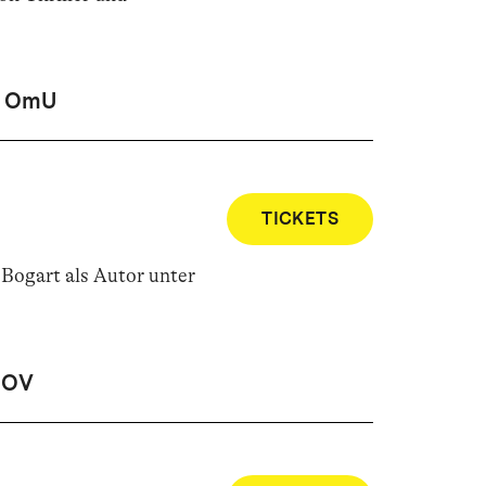
OmU
TICKETS
Bogart als Autor unter
OV