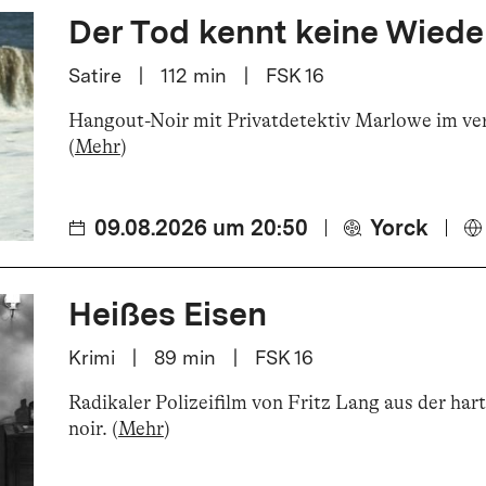
Der Tod kennt keine Wiede
Satire
|
112
min
|
FSK 16
Hangout-Noir mit Privatdetektiv Marlowe im ver
(
Mehr
)
09.08.2026 um 20:50
Yorck
Heißes Eisen
Krimi
|
89
min
|
FSK 16
Radikaler Polizeifilm von Fritz Lang aus der ha
noir
.
(
Mehr
)