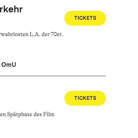
rkehr
TICKETS
wahrlosten L.A. der 70er
.
OmU
TICKETS
rten Spätphase des Film