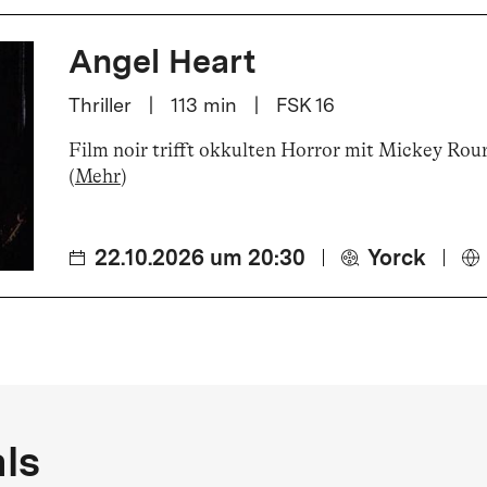
Angel Heart
Thriller
|
113
min
|
FSK 16
Film noir trifft okkulten Horror mit Mickey Rour
(
Mehr
)
22.10.2026 um 20:30
Yorck
als