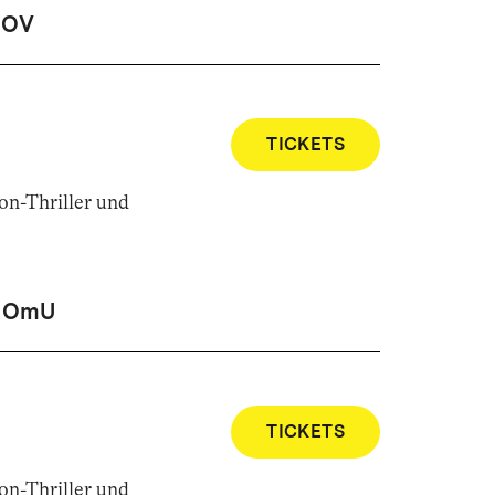
OV
TICKETS
n-Thriller und
OmU
TICKETS
n-Thriller und