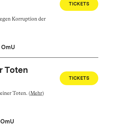
TICKETS
egen Korruption der
OmU
r Toten
TICKETS
einer Toten
.
(
Mehr
)
OmU