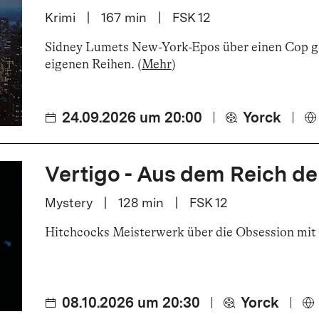
Krimi
|
167
min
|
FSK 12
Sidney Lumets New-York-Epos über einen Cop g
eigenen Reihen
.
(
Mehr
)
24.09.2026 um 20:00
Yorck
Vertigo - Aus dem Reich de
Mystery
|
128
min
|
FSK 12
Hitchcocks Meisterwerk über die Obsession mit 
08.10.2026 um 20:30
Yorck