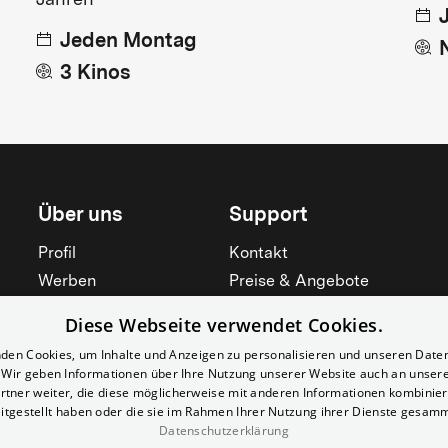
Jahren
Jeden Montag
3 Kinos
Über uns
Support
Profil
Kontakt
Werben
Preise & Angebote
Mieten
Hilfebereich
Diese Webseite verwendet Cookies.
Yorcker
Mitgliedschaft
den Cookies, um Inhalte und Anzeigen zu personalisieren und unseren Date
Jobs
Barrierefreiheit
. Wir geben Informationen über Ihre Nutzung unserer Website auch an unser
rtner weiter, die diese möglicherweise mit anderen Informationen kombiniere
Kino für Schulen
Widerruf erklären
itgestellt haben oder die sie im Rahmen Ihrer Nutzung ihrer Dienste gesam
Datenschutzerklärung
Alle zeigen
Alle zeigen