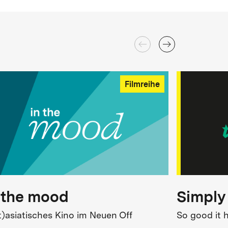
Filmreihe
 the mood
Simply
t)asiatisches Kino im Neuen Off
So good it 