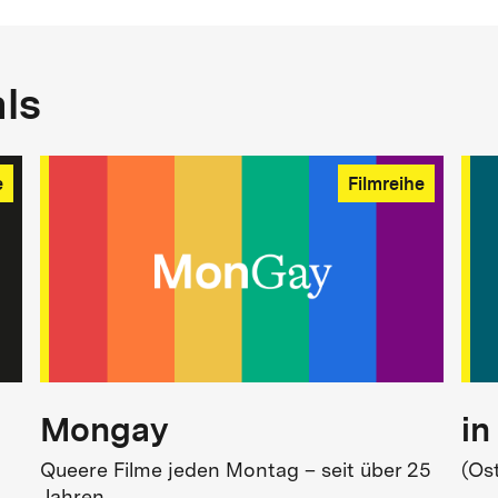
als
e
Filmreihe
Mongay
in
Queere Filme jeden Montag – seit über 25
(Os