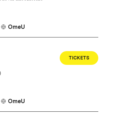
OmeU
TICKETS
)
OmeU