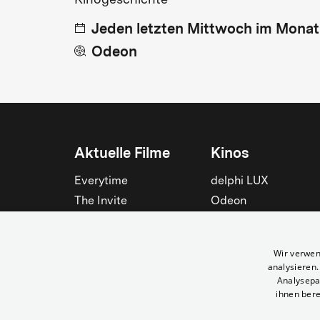
Kinogeschichte
Jeden letzten Mittwoch im Monat
Odeon
Aktuelle Filme
Kinos
Everytime
delphi LUX
The Invite
Odeon
Die Odyssee
Filmtheater am
Friedrichshain
Spider-Man: Brand New
Wir verwen
Day
Passage
analysieren
Nightborn
Rollberg
Analysepa
ihnen bere
Der Klang der Stradivari
Kant Kino