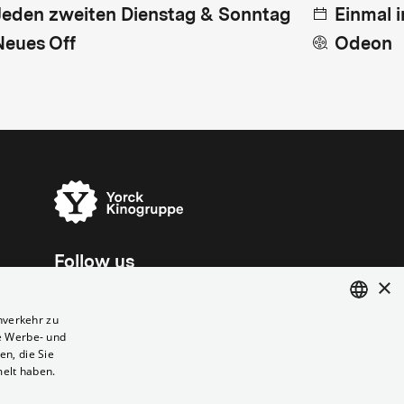
Jeden zweiten Dienstag & Sonntag
Einmal 
Neues Off
Odeon
Follow us
×
nverkehr zu
e Werbe- und
ENGLISH
n, die Sie
GERMAN
melt haben.