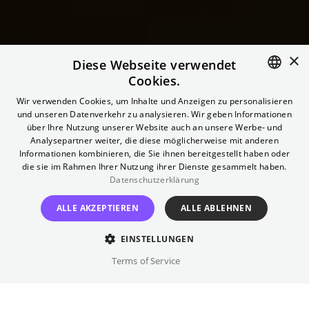
×
Diese Webseite verwendet
Cookies.
ENGLISH
Wir verwenden Cookies, um Inhalte und Anzeigen zu personalisieren
und unseren Datenverkehr zu analysieren. Wir geben Informationen
GERMAN
über Ihre Nutzung unserer Website auch an unsere Werbe- und
Deutsche Oper im
Analysepartner weiter, die diese möglicherweise mit anderen
Informationen kombinieren, die Sie ihnen bereitgestellt haben oder
die sie im Rahmen Ihrer Nutzung ihrer Dienste gesammelt haben.
Kino: Parasite
Datenschutzerklärung
ALLE AKZEPTIEREN
ALLE ABLEHNEN
Präsentiert von Bára Gísladóttir
EINSTELLUNGEN
Terms of Service
Mittwoch
,
13.01.2027