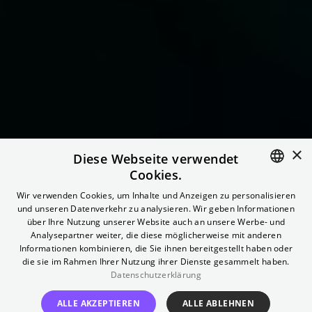
Literatur LIVE:
×
Diese Webseite verwendet
Cookies.
Mareike Fallwickl –
ENGLISH
Wir verwenden Cookies, um Inhalte und Anzeigen zu personalisieren
und unseren Datenverkehr zu analysieren. Wir geben Informationen
"Haltet euch fest"
GERMAN
über Ihre Nutzung unserer Website auch an unsere Werbe- und
Analysepartner weiter, die diese möglicherweise mit anderen
Informationen kombinieren, die Sie ihnen bereitgestellt haben oder
Mareike Fallwickl präsentiert ihr neues Buch
die sie im Rahmen Ihrer Nutzung ihrer Dienste gesammelt haben.
Datenschutzerklärung
TICKETS
ALLE AKZEPTIEREN
ALLE ABLEHNEN