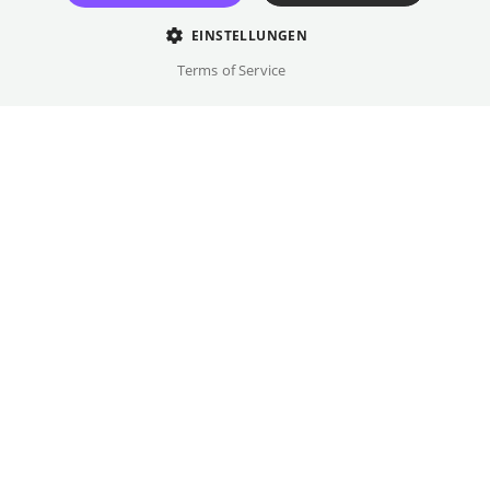
EINSTELLUNGEN
Terms of Service
Dienstag
,
24.11.2026
20:00
Kino International
DF
Eine neue Geschichte, wie wir sie dringend
brauchen: Luzia wächst in einer liebevollen
Hausgemeinschaft auf, die für ganz
unterschiedliche Menschen eine Zuflucht
bietet. Im Haus wer den verschiedene
Formen von Liebe - queere, platonische, viele