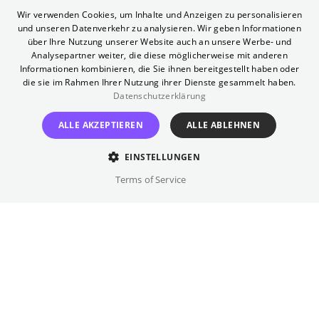
ENGLISH
Wir verwenden Cookies, um Inhalte und Anzeigen zu personalisieren
und unseren Datenverkehr zu analysieren. Wir geben Informationen
GERMAN
über Ihre Nutzung unserer Website auch an unsere Werbe- und
Sommerfestival im
Analysepartner weiter, die diese möglicherweise mit anderen
Informationen kombinieren, die Sie ihnen bereitgestellt haben oder
die sie im Rahmen Ihrer Nutzung ihrer Dienste gesammelt haben.
Kant Kino
Datenschutzerklärung
ALLE AKZEPTIEREN
ALLE ABLEHNEN
Zeitlose Meisterwerke der vergangenen Jahrzehnte
EINSTELLUNGEN
Terms of Service
28.05.2026
-
15.07.2026
Kant Kino
Das Kant Kino präsentiert diesen Sommer