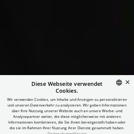
Literatur LIVE:
×
Diese Webseite verwendet
Cookies.
Kristina Lunz und
ENGLISH
Wir verwenden Cookies, um Inhalte und Anzeigen zu personalisieren
und unseren Datenverkehr zu analysieren. Wir geben Informationen
Düzen Tekkal
GERMAN
über Ihre Nutzung unserer Website auch an unsere Werbe- und
Analysepartner weiter, die diese möglicherweise mit anderen
Informationen kombinieren, die Sie ihnen bereitgestellt haben oder
„Wer hat euch erlaubt, Frauen so zu hassen?“
die sie im Rahmen Ihrer Nutzung ihrer Dienste gesammelt haben.
Datenschutzerklärung