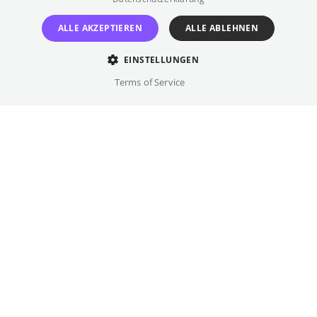
TICKETS
ALLE AKZEPTIEREN
ALLE ABLEHNEN
EINSTELLUNGEN
Terms of Service
Mittwoch
,
23.09.2026
20:00
Kino International
DF
Schluss mit dem Täterschutz! „Wer hat euch
erlaubt, Frauen so zu hassen? Für eine
Gesellschaft, in der alle sicher sind – ein
Manifest“